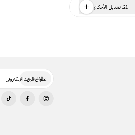
21. تعديل الأحكام
الاشتراك
عنوان البريد الإلكتروني
indow
ew tab/window
pens in new tab/window