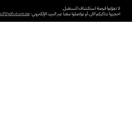
لا تفوّتوا فرصة استكشاف المستقبل.
احجزوا تذاكركم الآن، أو تواصلوا معنا عبر البريد الإلكتروني:
fthefuture.ae
أحكام