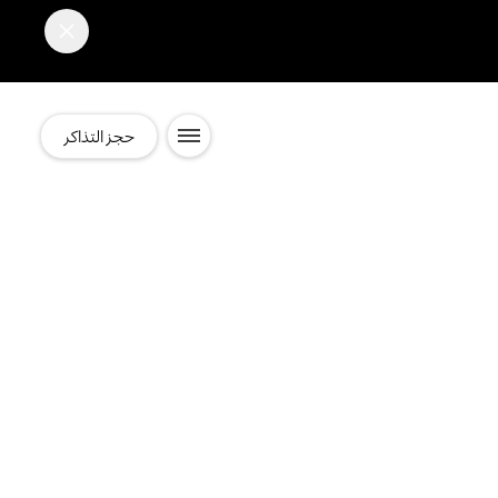
حجز التذاكر
موقع